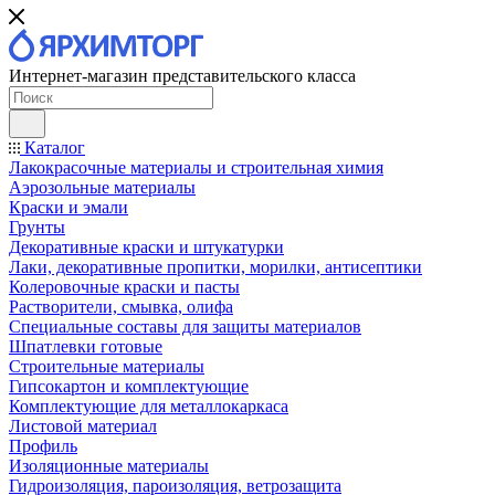
Интернет-магазин представительского класса
Каталог
Лакокрасочные материалы и строительная химия
Аэрозольные материалы
Краски и эмали
Грунты
Декоративные краски и штукатурки
Лаки, декоративные пропитки, морилки, антисептики
Колеровочные краски и пасты
Растворители, смывка, олифа
Специальные составы для защиты материалов
Шпатлевки готовые
Строительные материалы
Гипсокартон и комплектующие
Комплектующие для металлокаркаса
Листовой материал
Профиль
Изоляционные материалы
Гидроизоляция, пароизоляция, ветрозащита