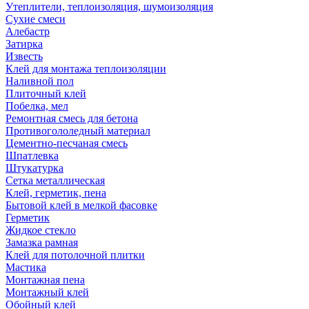
Утеплители, теплоизоляция, шумоизоляция
Сухие смеси
Алебастр
Затирка
Известь
Клей для монтажа теплоизоляции
Наливной пол
Плиточный клей
Побелка, мел
Ремонтная смесь для бетона
Противогололедный материал
Цементно-песчаная смесь
Шпатлевка
Штукатурка
Сетка металлическая
Клей, герметик, пена
Бытовой клей в мелкой фасовке
Герметик
Жидкое стекло
Замазка рамная
Клей для потолочной плитки
Мастика
Монтажная пена
Монтажный клей
Обойный клей