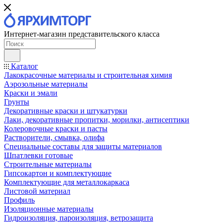
Интернет-магазин представительского класса
Каталог
Лакокрасочные материалы и строительная химия
Аэрозольные материалы
Краски и эмали
Грунты
Декоративные краски и штукатурки
Лаки, декоративные пропитки, морилки, антисептики
Колеровочные краски и пасты
Растворители, смывка, олифа
Специальные составы для защиты материалов
Шпатлевки готовые
Строительные материалы
Гипсокартон и комплектующие
Комплектующие для металлокаркаса
Листовой материал
Профиль
Изоляционные материалы
Гидроизоляция, пароизоляция, ветрозащита