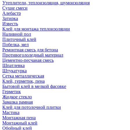
Утеплители, теплоизоляция, шумоизоляция
Сухие смеси
Алебастр
Затирка
Известь
Клей для монтажа теплоизоляции
Наливной пол
Плиточный клей
Побелка, мел
Ремонтная смесь для бетона
Противогололедный материал
Цементно-песчаная смесь
Шпатлевка
Штукатурка
Сетка металлическая
Клей, герметик, пена
Бытовой клей в мелкой фасовке
Герметик
Жидкое стекло
Замазка рамная
Клей для потолочной плитки
Мастика
Монтажная пена
Монтажный клей
Обойный клей