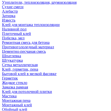
Утеплители, теплоизоляция, шумоизоляция
Сухие смеси
Алебастр
Затирка
Известь
Клей для монтажа теплоизоляции
Наливной пол
Плиточный клей
Побелка, мел
Ремонтная смесь для бетона
Противогололедный материал
Цементно-песчаная смесь
Шпатлевка
Штукатурка
Сетка металлическая
Клей, герметик, пена
Бытовой клей в мелкой фасовке
Герметик
Жидкое стекло
Замазка рамная
Клей для потолочной плитки
Мастика
Монтажная пена
Монтажный клей
Обойный клей