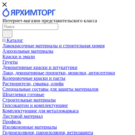
Интернет-магазин представительского класса
Каталог
Лакокрасочные материалы и строительная химия
Аэрозольные материалы
Краски и эмали
Грунты
Декоративные краски и штукатурки
Лаки, декоративные пропитки, морилки, антисептики
Колеровочные краски и пасты
Растворители, смывка, олифа
Специальные составы для защиты материалов
Шпатлевки готовые
Строительные материалы
Гипсокартон и комплектующие
Комплектующие для металлокаркаса
Листовой материал
Профиль
Изоляционные материалы
Гидроизоляция, пароизоляция, ветрозащита