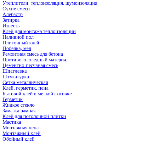
Утеплители, теплоизоляция, шумоизоляция
Сухие смеси
Алебастр
Затирка
Известь
Клей для монтажа теплоизоляции
Наливной пол
Плиточный клей
Побелка, мел
Ремонтная смесь для бетона
Противогололедный материал
Цементно-песчаная смесь
Шпатлевка
Штукатурка
Сетка металлическая
Клей, герметик, пена
Бытовой клей в мелкой фасовке
Герметик
Жидкое стекло
Замазка рамная
Клей для потолочной плитки
Мастика
Монтажная пена
Монтажный клей
Обойный клей