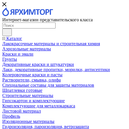
Интернет-магазин представительского класса
Каталог
Лакокрасочные материалы и строительная химия
Аэрозольные материалы
Краски и эмали
Грунты
Декоративные краски и штукатурки
Лаки, декоративные пропитки, морилки, антисептики
Колеровочные краски и пасты
Растворители, смывка, олифа
Специальные составы для защиты материалов
Шпатлевки готовые
Строительные материалы
Гипсокартон и комплектующие
Комплектующие для металлокаркаса
Листовой материал
Профиль
Изоляционные материалы
Гидроизоляция, пароизоляция, ветрозащита