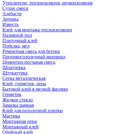
Утеплители, теплоизоляция, шумоизоляция
Сухие смеси
Алебастр
Затирка
Известь
Клей для монтажа теплоизоляции
Наливной пол
Плиточный клей
Побелка, мел
Ремонтная смесь для бетона
Противогололедный материал
Цементно-песчаная смесь
Шпатлевка
Штукатурка
Сетка металлическая
Клей, герметик, пена
Бытовой клей в мелкой фасовке
Герметик
Жидкое стекло
Замазка рамная
Клей для потолочной плитки
Мастика
Монтажная пена
Монтажный клей
Обойный клей