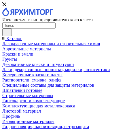
Интернет-магазин представительского класса
Каталог
Лакокрасочные материалы и строительная химия
Аэрозольные материалы
Краски и эмали
Грунты
Декоративные краски и штукатурки
Лаки, декоративные пропитки, морилки, антисептики
Колеровочные краски и пасты
Растворители, смывка, олифа
Специальные составы для защиты материалов
Шпатлевки готовые
Строительные материалы
Гипсокартон и комплектующие
Комплектующие для металлокаркаса
Листовой материал
Профиль
Изоляционные материалы
Гидроизоляция, пароизоляция, ветрозащита