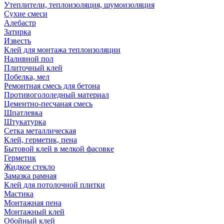
Утеплители, теплоизоляция, шумоизоляция
Сухие смеси
Алебастр
Затирка
Известь
Клей для монтажа теплоизоляции
Наливной пол
Плиточный клей
Побелка, мел
Ремонтная смесь для бетона
Противогололедный материал
Цементно-песчаная смесь
Шпатлевка
Штукатурка
Сетка металлическая
Клей, герметик, пена
Бытовой клей в мелкой фасовке
Герметик
Жидкое стекло
Замазка рамная
Клей для потолочной плитки
Мастика
Монтажная пена
Монтажный клей
Обойный клей