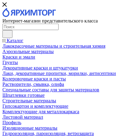
Интернет-магазин представительского класса
Каталог
Лакокрасочные материалы и строительная химия
Аэрозольные материалы
Краски и эмали
Грунты
Декоративные краски и штукатурки
Лаки, декоративные пропитки, морилки, антисептики
Колеровочные краски и пасты
Растворители, смывка, олифа
Специальные составы для защиты материалов
Шпатлевки готовые
Строительные материалы
Гипсокартон и комплектующие
Комплектующие для металлокаркаса
Листовой материал
Профиль
Изоляционные материалы
Гидроизоляция, пароизоляция, ветрозащита