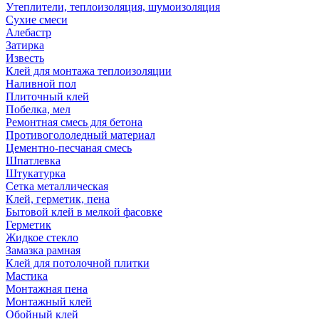
Утеплители, теплоизоляция, шумоизоляция
Сухие смеси
Алебастр
Затирка
Известь
Клей для монтажа теплоизоляции
Наливной пол
Плиточный клей
Побелка, мел
Ремонтная смесь для бетона
Противогололедный материал
Цементно-песчаная смесь
Шпатлевка
Штукатурка
Сетка металлическая
Клей, герметик, пена
Бытовой клей в мелкой фасовке
Герметик
Жидкое стекло
Замазка рамная
Клей для потолочной плитки
Мастика
Монтажная пена
Монтажный клей
Обойный клей