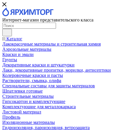
Интернет-магазин представительского класса
Каталог
Лакокрасочные материалы и строительная химия
Аэрозольные материалы
Краски и эмали
Грунты
Декоративные краски и штукатурки
Лаки, декоративные пропитки, морилки, антисептики
Колеровочные краски и пасты
Растворители, смывка, олифа
Специальные составы для защиты материалов
Шпатлевки готовые
Строительные материалы
Гипсокартон и комплектующие
Комплектующие для металлокаркаса
Листовой материал
Профиль
Изоляционные материалы
Гидроизоляция, пароизоляция, ветрозащита