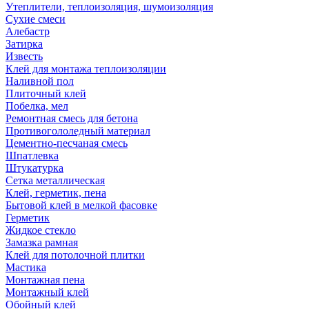
Утеплители, теплоизоляция, шумоизоляция
Сухие смеси
Алебастр
Затирка
Известь
Клей для монтажа теплоизоляции
Наливной пол
Плиточный клей
Побелка, мел
Ремонтная смесь для бетона
Противогололедный материал
Цементно-песчаная смесь
Шпатлевка
Штукатурка
Сетка металлическая
Клей, герметик, пена
Бытовой клей в мелкой фасовке
Герметик
Жидкое стекло
Замазка рамная
Клей для потолочной плитки
Мастика
Монтажная пена
Монтажный клей
Обойный клей