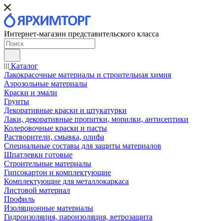
Интернет-магазин представительского класса
Каталог
Лакокрасочные материалы и строительная химия
Аэрозольные материалы
Краски и эмали
Грунты
Декоративные краски и штукатурки
Лаки, декоративные пропитки, морилки, антисептики
Колеровочные краски и пасты
Растворители, смывка, олифа
Специальные составы для защиты материалов
Шпатлевки готовые
Строительные материалы
Гипсокартон и комплектующие
Комплектующие для металлокаркаса
Листовой материал
Профиль
Изоляционные материалы
Гидроизоляция, пароизоляция, ветрозащита