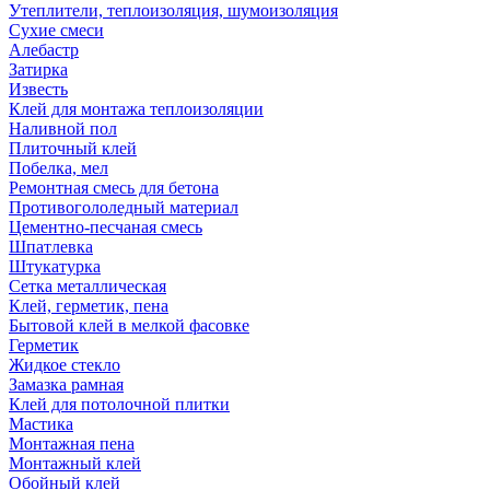
Утеплители, теплоизоляция, шумоизоляция
Сухие смеси
Алебастр
Затирка
Известь
Клей для монтажа теплоизоляции
Наливной пол
Плиточный клей
Побелка, мел
Ремонтная смесь для бетона
Противогололедный материал
Цементно-песчаная смесь
Шпатлевка
Штукатурка
Сетка металлическая
Клей, герметик, пена
Бытовой клей в мелкой фасовке
Герметик
Жидкое стекло
Замазка рамная
Клей для потолочной плитки
Мастика
Монтажная пена
Монтажный клей
Обойный клей