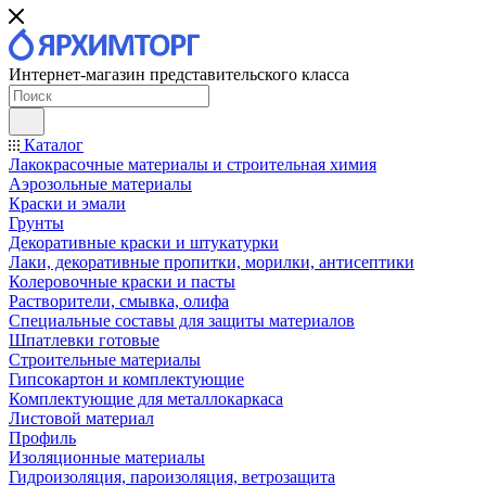
Интернет-магазин представительского класса
Каталог
Лакокрасочные материалы и строительная химия
Аэрозольные материалы
Краски и эмали
Грунты
Декоративные краски и штукатурки
Лаки, декоративные пропитки, морилки, антисептики
Колеровочные краски и пасты
Растворители, смывка, олифа
Специальные составы для защиты материалов
Шпатлевки готовые
Строительные материалы
Гипсокартон и комплектующие
Комплектующие для металлокаркаса
Листовой материал
Профиль
Изоляционные материалы
Гидроизоляция, пароизоляция, ветрозащита