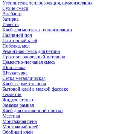
Утеплители, теплоизоляция, шумоизоляция
Сухие смеси
Алебастр
Затирка
Известь
Клей для монтажа теплоизоляции
Наливной пол
Плиточный клей
Побелка, мел
Ремонтная смесь для бетона
Противогололедный материал
Цементно-песчаная смесь
Шпатлевка
Штукатурка
Сетка металлическая
Клей, герметик, пена
Бытовой клей в мелкой фасовке
Герметик
Жидкое стекло
Замазка рамная
Клей для потолочной плитки
Мастика
Монтажная пена
Монтажный клей
Обойный клей