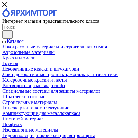
Интернет-магазин представительского класса
Каталог
Лакокрасочные материалы и строительная химия
Аэрозольные материалы
Краски и эмали
Грунты
Декоративные краски и штукатурки
Лаки, декоративные пропитки, морилки, антисептики
Колеровочные краски и пасты
Растворители, смывка, олифа
Специальные составы для защиты материалов
Шпатлевки готовые
Строительные материалы
Гипсокартон и комплектующие
Комплектующие для металлокаркаса
Листовой материал
Профиль
Изоляционные материалы
Гидроизоляция, пароизоляция, ветрозащита