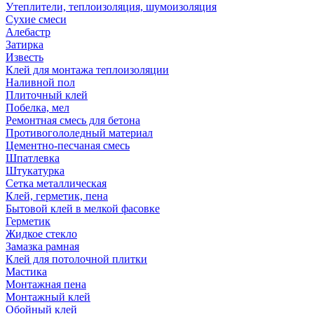
Утеплители, теплоизоляция, шумоизоляция
Сухие смеси
Алебастр
Затирка
Известь
Клей для монтажа теплоизоляции
Наливной пол
Плиточный клей
Побелка, мел
Ремонтная смесь для бетона
Противогололедный материал
Цементно-песчаная смесь
Шпатлевка
Штукатурка
Сетка металлическая
Клей, герметик, пена
Бытовой клей в мелкой фасовке
Герметик
Жидкое стекло
Замазка рамная
Клей для потолочной плитки
Мастика
Монтажная пена
Монтажный клей
Обойный клей