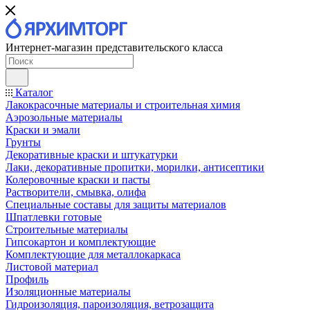
Интернет-магазин представительского класса
Каталог
Лакокрасочные материалы и строительная химия
Аэрозольные материалы
Краски и эмали
Грунты
Декоративные краски и штукатурки
Лаки, декоративные пропитки, морилки, антисептики
Колеровочные краски и пасты
Растворители, смывка, олифа
Специальные составы для защиты материалов
Шпатлевки готовые
Строительные материалы
Гипсокартон и комплектующие
Комплектующие для металлокаркаса
Листовой материал
Профиль
Изоляционные материалы
Гидроизоляция, пароизоляция, ветрозащита