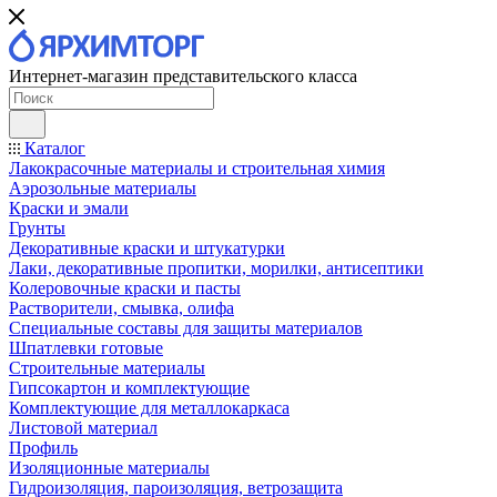
Интернет-магазин представительского класса
Каталог
Лакокрасочные материалы и строительная химия
Аэрозольные материалы
Краски и эмали
Грунты
Декоративные краски и штукатурки
Лаки, декоративные пропитки, морилки, антисептики
Колеровочные краски и пасты
Растворители, смывка, олифа
Специальные составы для защиты материалов
Шпатлевки готовые
Строительные материалы
Гипсокартон и комплектующие
Комплектующие для металлокаркаса
Листовой материал
Профиль
Изоляционные материалы
Гидроизоляция, пароизоляция, ветрозащита