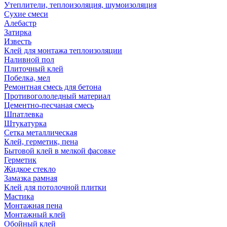
Утеплители, теплоизоляция, шумоизоляция
Сухие смеси
Алебастр
Затирка
Известь
Клей для монтажа теплоизоляции
Наливной пол
Плиточный клей
Побелка, мел
Ремонтная смесь для бетона
Противогололедный материал
Цементно-песчаная смесь
Шпатлевка
Штукатурка
Сетка металлическая
Клей, герметик, пена
Бытовой клей в мелкой фасовке
Герметик
Жидкое стекло
Замазка рамная
Клей для потолочной плитки
Мастика
Монтажная пена
Монтажный клей
Обойный клей