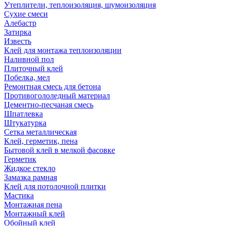
Утеплители, теплоизоляция, шумоизоляция
Сухие смеси
Алебастр
Затирка
Известь
Клей для монтажа теплоизоляции
Наливной пол
Плиточный клей
Побелка, мел
Ремонтная смесь для бетона
Противогололедный материал
Цементно-песчаная смесь
Шпатлевка
Штукатурка
Сетка металлическая
Клей, герметик, пена
Бытовой клей в мелкой фасовке
Герметик
Жидкое стекло
Замазка рамная
Клей для потолочной плитки
Мастика
Монтажная пена
Монтажный клей
Обойный клей