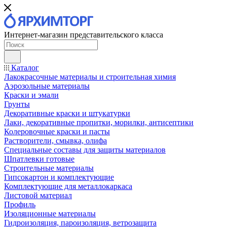
Интернет-магазин представительского класса
Каталог
Лакокрасочные материалы и строительная химия
Аэрозольные материалы
Краски и эмали
Грунты
Декоративные краски и штукатурки
Лаки, декоративные пропитки, морилки, антисептики
Колеровочные краски и пасты
Растворители, смывка, олифа
Специальные составы для защиты материалов
Шпатлевки готовые
Строительные материалы
Гипсокартон и комплектующие
Комплектующие для металлокаркаса
Листовой материал
Профиль
Изоляционные материалы
Гидроизоляция, пароизоляция, ветрозащита