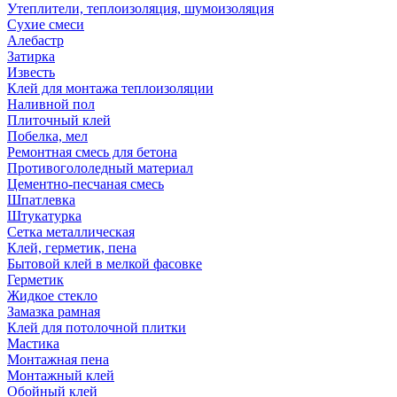
Утеплители, теплоизоляция, шумоизоляция
Сухие смеси
Алебастр
Затирка
Известь
Клей для монтажа теплоизоляции
Наливной пол
Плиточный клей
Побелка, мел
Ремонтная смесь для бетона
Противогололедный материал
Цементно-песчаная смесь
Шпатлевка
Штукатурка
Сетка металлическая
Клей, герметик, пена
Бытовой клей в мелкой фасовке
Герметик
Жидкое стекло
Замазка рамная
Клей для потолочной плитки
Мастика
Монтажная пена
Монтажный клей
Обойный клей