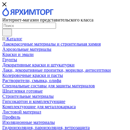
Интернет-магазин представительского класса
Каталог
Лакокрасочные материалы и строительная химия
Аэрозольные материалы
Краски и эмали
Грунты
Декоративные краски и штукатурки
Лаки, декоративные пропитки, морилки, антисептики
Колеровочные краски и пасты
Растворители, смывка, олифа
Специальные составы для защиты материалов
Шпатлевки готовые
Строительные материалы
Гипсокартон и комплектующие
Комплектующие для металлокаркаса
Листовой материал
Профиль
Изоляционные материалы
Гидроизоляция, пароизоляция, ветрозащита