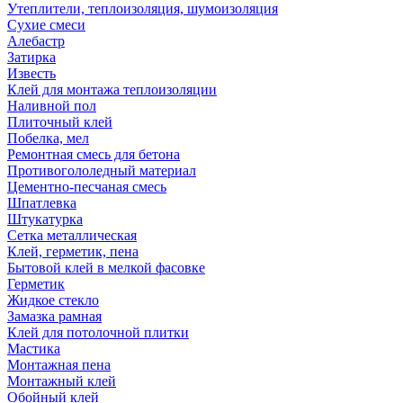
Утеплители, теплоизоляция, шумоизоляция
Сухие смеси
Алебастр
Затирка
Известь
Клей для монтажа теплоизоляции
Наливной пол
Плиточный клей
Побелка, мел
Ремонтная смесь для бетона
Противогололедный материал
Цементно-песчаная смесь
Шпатлевка
Штукатурка
Сетка металлическая
Клей, герметик, пена
Бытовой клей в мелкой фасовке
Герметик
Жидкое стекло
Замазка рамная
Клей для потолочной плитки
Мастика
Монтажная пена
Монтажный клей
Обойный клей