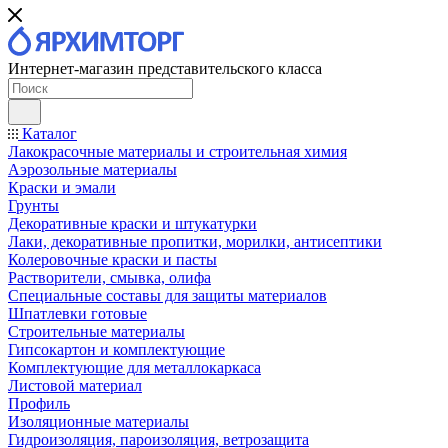
Интернет-магазин представительского класса
Каталог
Лакокрасочные материалы и строительная химия
Аэрозольные материалы
Краски и эмали
Грунты
Декоративные краски и штукатурки
Лаки, декоративные пропитки, морилки, антисептики
Колеровочные краски и пасты
Растворители, смывка, олифа
Специальные составы для защиты материалов
Шпатлевки готовые
Строительные материалы
Гипсокартон и комплектующие
Комплектующие для металлокаркаса
Листовой материал
Профиль
Изоляционные материалы
Гидроизоляция, пароизоляция, ветрозащита