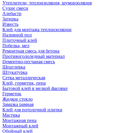
Утеплители, теплоизоляция, шумоизоляция
Сухие смеси
Алебастр
Затирка
Известь
Клей для монтажа теплоизоляции
Наливной пол
Плиточный клей
Побелка, мел
Ремонтная смесь для бетона
Противогололедный материал
Цементно-песчаная смесь
Шпатлевка
Штукатурка
Сетка металлическая
Клей, герметик, пена
Бытовой клей в мелкой фасовке
Герметик
Жидкое стекло
Замазка рамная
Клей для потолочной плитки
Мастика
Монтажная пена
Монтажный клей
Обойный клей