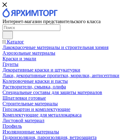
Интернет-магазин представительского класса
Каталог
Лакокрасочные материалы и строительная химия
Аэрозольные материалы
Краски и эмали
Грунты
Декоративные краски и штукатурки
Лаки, декоративные пропитки, морилки, антисептики
Колеровочные краски и пасты
Растворители, смывка, олифа
Специальные составы для защиты материалов
Шпатлевки готовые
Строительные материалы
Гипсокартон и комплектующие
Комплектующие для металлокаркаса
Листовой материал
Профиль
Изоляционные материалы
Гидроизоляция, пароизоляция, ветрозащита