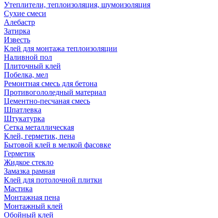
Утеплители, теплоизоляция, шумоизоляция
Сухие смеси
Алебастр
Затирка
Известь
Клей для монтажа теплоизоляции
Наливной пол
Плиточный клей
Побелка, мел
Ремонтная смесь для бетона
Противогололедный материал
Цементно-песчаная смесь
Шпатлевка
Штукатурка
Сетка металлическая
Клей, герметик, пена
Бытовой клей в мелкой фасовке
Герметик
Жидкое стекло
Замазка рамная
Клей для потолочной плитки
Мастика
Монтажная пена
Монтажный клей
Обойный клей