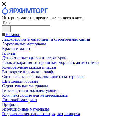
Интернет-магазин представительского класса
Каталог
Лакокрасочные материалы и строительная химия
Аэрозольные материалы
Краски и эмали
Грунты
Декоративные краски и штукатурки
Лаки, декоративные пропитки, морилки, антисептики
Колеровочные краски и пасты
Растворители, смывка, олифа
Специальные составы для защиты материалов
Шпатлевки готовые
Строительные материалы
Гипсокартон и комплектующие
Комплектующие для металлокаркаса
Листовой материал
Профиль
Изоляционные материалы
Гидроизоляция, пароизоляция, ветрозащита