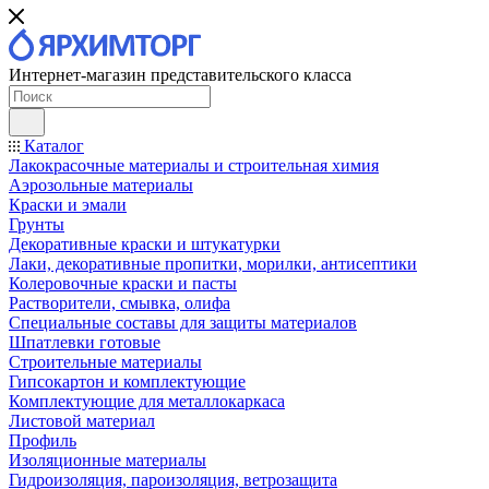
Интернет-магазин представительского класса
Каталог
Лакокрасочные материалы и строительная химия
Аэрозольные материалы
Краски и эмали
Грунты
Декоративные краски и штукатурки
Лаки, декоративные пропитки, морилки, антисептики
Колеровочные краски и пасты
Растворители, смывка, олифа
Специальные составы для защиты материалов
Шпатлевки готовые
Строительные материалы
Гипсокартон и комплектующие
Комплектующие для металлокаркаса
Листовой материал
Профиль
Изоляционные материалы
Гидроизоляция, пароизоляция, ветрозащита