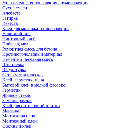
Утеплители, теплоизоляция, шумоизоляция
Сухие смеси
Алебастр
Затирка
Известь
Клей для монтажа теплоизоляции
Наливной пол
Плиточный клей
Побелка, мел
Ремонтная смесь для бетона
Противогололедный материал
Цементно-песчаная смесь
Шпатлевка
Штукатурка
Сетка металлическая
Клей, герметик, пена
Бытовой клей в мелкой фасовке
Герметик
Жидкое стекло
Замазка рамная
Клей для потолочной плитки
Мастика
Монтажная пена
Монтажный клей
Обойный клей