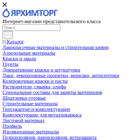
Интернет-магазин представительского класса
Каталог
Лакокрасочные материалы и строительная химия
Аэрозольные материалы
Краски и эмали
Грунты
Декоративные краски и штукатурки
Лаки, декоративные пропитки, морилки, антисептики
Колеровочные краски и пасты
Растворители, смывка, олифа
Специальные составы для защиты материалов
Шпатлевки готовые
Строительные материалы
Гипсокартон и комплектующие
Комплектующие для металлокаркаса
Листовой материал
Профиль
Изоляционные материалы
Гидроизоляция, пароизоляция, ветрозащита