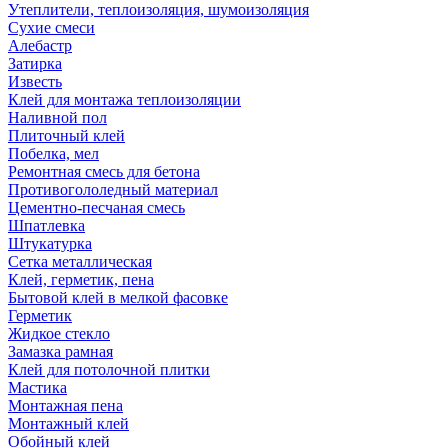
Утеплители, теплоизоляция, шумоизоляция
Сухие смеси
Алебастр
Затирка
Известь
Клей для монтажа теплоизоляции
Наливной пол
Плиточный клей
Побелка, мел
Ремонтная смесь для бетона
Противогололедный материал
Цементно-песчаная смесь
Шпатлевка
Штукатурка
Сетка металлическая
Клей, герметик, пена
Бытовой клей в мелкой фасовке
Герметик
Жидкое стекло
Замазка рамная
Клей для потолочной плитки
Мастика
Монтажная пена
Монтажный клей
Обойный клей