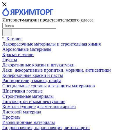
Интернет-магазин представительского класса
Каталог
Лакокрасочные материалы и строительная химия
Аэрозольные материалы
Краски и эмали
Грунты
Декоративные краски и штукатурки
Лаки, декоративные пропитки, морилки, антисептики
Колеровочные краски и пасты
Растворители, смывка, олифа
Специальные составы для защиты материалов
Шпатлевки готовые
Строительные материалы
Гипсокартон и комплектующие
Комплектующие для металлокаркаса
Листовой материал
Профиль
Изоляционные материалы
Гидроизоляция, пароизоляция, ветрозащита