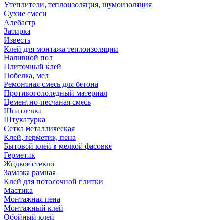
Утеплители, теплоизоляция, шумоизоляция
Сухие смеси
Алебастр
Затирка
Известь
Клей для монтажа теплоизоляции
Наливной пол
Плиточный клей
Побелка, мел
Ремонтная смесь для бетона
Противогололедный материал
Цементно-песчаная смесь
Шпатлевка
Штукатурка
Сетка металлическая
Клей, герметик, пена
Бытовой клей в мелкой фасовке
Герметик
Жидкое стекло
Замазка рамная
Клей для потолочной плитки
Мастика
Монтажная пена
Монтажный клей
Обойный клей