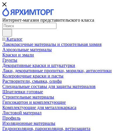
Интернет-магазин представительского класса
Каталог
Лакокрасочные материалы и строительная химия
Аэрозольные материалы
Краски и эмали
Грунты
Декоративные краски и штукатурки
Лаки, декоративные пропитки, морилки, антисептики
Колеровочные краски и пасты
Растворители, смывка, олифа
Специальные составы для защиты материалов
Шпатлевки готовые
Строительные материалы
Гипсокартон и комплектующие
Комплектующие для металлокаркаса
Листовой материал
Профиль
Изоляционные материалы
Гидроизоляция, пароизоляция, ветрозащита