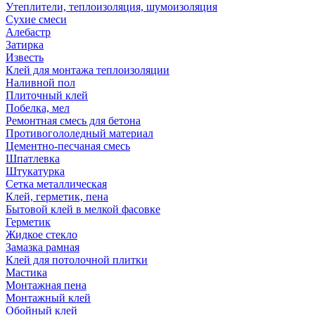
Утеплители, теплоизоляция, шумоизоляция
Сухие смеси
Алебастр
Затирка
Известь
Клей для монтажа теплоизоляции
Наливной пол
Плиточный клей
Побелка, мел
Ремонтная смесь для бетона
Противогололедный материал
Цементно-песчаная смесь
Шпатлевка
Штукатурка
Сетка металлическая
Клей, герметик, пена
Бытовой клей в мелкой фасовке
Герметик
Жидкое стекло
Замазка рамная
Клей для потолочной плитки
Мастика
Монтажная пена
Монтажный клей
Обойный клей