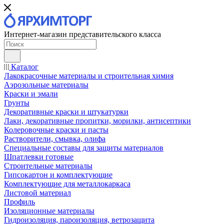
Интернет-магазин представительского класса
Каталог
Лакокрасочные материалы и строительная химия
Аэрозольные материалы
Краски и эмали
Грунты
Декоративные краски и штукатурки
Лаки, декоративные пропитки, морилки, антисептики
Колеровочные краски и пасты
Растворители, смывка, олифа
Специальные составы для защиты материалов
Шпатлевки готовые
Строительные материалы
Гипсокартон и комплектующие
Комплектующие для металлокаркаса
Листовой материал
Профиль
Изоляционные материалы
Гидроизоляция, пароизоляция, ветрозащита