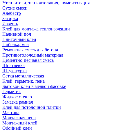
Утеплители, теплоизоляция, шумоизоляция
Сухие смеси
Алебастр
Затирка
Известь
Клей для монтажа теплоизоляции
Наливной пол
Плиточный клей
Побелка, мел
Ремонтная смесь для бетона
Противогололедный материал
Цементно-песчаная смесь
Шпатлевка
Штукатурка
Сетка металлическая
Клей, герметик, пена
Бытовой клей в мелкой фасовке
Герметик
Жидкое стекло
Замазка рамная
Клей для потолочной плитки
Мастика
Монтажная пена
Монтажный клей
Обойный клей