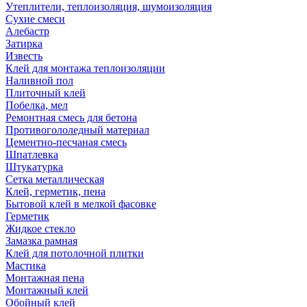
Утеплители, теплоизоляция, шумоизоляция
Сухие смеси
Алебастр
Затирка
Известь
Клей для монтажа теплоизоляции
Наливной пол
Плиточный клей
Побелка, мел
Ремонтная смесь для бетона
Противогололедный материал
Цементно-песчаная смесь
Шпатлевка
Штукатурка
Сетка металлическая
Клей, герметик, пена
Бытовой клей в мелкой фасовке
Герметик
Жидкое стекло
Замазка рамная
Клей для потолочной плитки
Мастика
Монтажная пена
Монтажный клей
Обойный клей