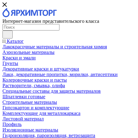
Интернет-магазин представительского класса
Каталог
Лакокрасочные материалы и строительная химия
Аэрозольные материалы
Краски и эмали
Грунты
Декоративные краски и штукатурки
Лаки, декоративные пропитки, морилки, антисептики
Колеровочные краски и пасты
Растворители, смывка, олифа
Специальные составы для защиты материалов
Шпатлевки готовые
Строительные материалы
Гипсокартон и комплектующие
Комплектующие для металлокаркаса
Листовой материал
Профиль
Изоляционные материалы
Гидроизоляция, пароизоляция, ветрозащита