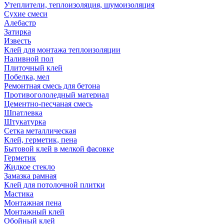
Утеплители, теплоизоляция, шумоизоляция
Сухие смеси
Алебастр
Затирка
Известь
Клей для монтажа теплоизоляции
Наливной пол
Плиточный клей
Побелка, мел
Ремонтная смесь для бетона
Противогололедный материал
Цементно-песчаная смесь
Шпатлевка
Штукатурка
Сетка металлическая
Клей, герметик, пена
Бытовой клей в мелкой фасовке
Герметик
Жидкое стекло
Замазка рамная
Клей для потолочной плитки
Мастика
Монтажная пена
Монтажный клей
Обойный клей