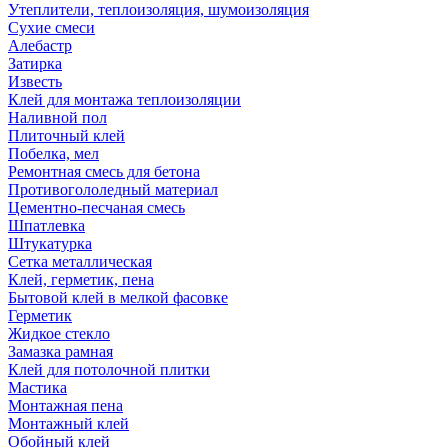
Утеплители, теплоизоляция, шумоизоляция
Сухие смеси
Алебастр
Затирка
Известь
Клей для монтажа теплоизоляции
Наливной пол
Плиточный клей
Побелка, мел
Ремонтная смесь для бетона
Противогололедный материал
Цементно-песчаная смесь
Шпатлевка
Штукатурка
Сетка металлическая
Клей, герметик, пена
Бытовой клей в мелкой фасовке
Герметик
Жидкое стекло
Замазка рамная
Клей для потолочной плитки
Мастика
Монтажная пена
Монтажный клей
Обойный клей