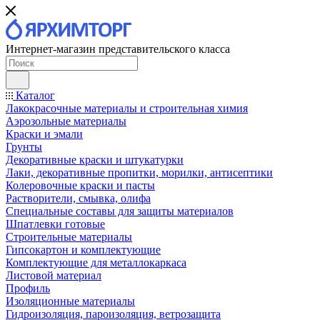
Интернет-магазин представительского класса
Каталог
Лакокрасочные материалы и строительная химия
Аэрозольные материалы
Краски и эмали
Грунты
Декоративные краски и штукатурки
Лаки, декоративные пропитки, морилки, антисептики
Колеровочные краски и пасты
Растворители, смывка, олифа
Специальные составы для защиты материалов
Шпатлевки готовые
Строительные материалы
Гипсокартон и комплектующие
Комплектующие для металлокаркаса
Листовой материал
Профиль
Изоляционные материалы
Гидроизоляция, пароизоляция, ветрозащита