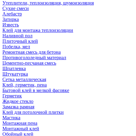
Утеплители, теплоизоляция, шумоизоляция
Сухие смеси
Алебастр
Затирка
Известь
Клей для монтажа теплоизоляции
Наливной пол
Плиточный клей
Побелка, мел
Ремонтная смесь для бетона
Противогололедный материал
Цементно-песчаная смесь
Шпатлевка
Штукатурка
Сетка металлическая
Клей, герметик, пена
Бытовой клей в мелкой фасовке
Герметик
Жидкое стекло
Замазка рамная
Клей для потолочной плитки
Мастика
Монтажная пена
Монтажный клей
Обойный клей