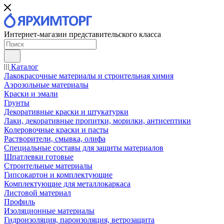
Интернет-магазин представительского класса
Каталог
Лакокрасочные материалы и строительная химия
Аэрозольные материалы
Краски и эмали
Грунты
Декоративные краски и штукатурки
Лаки, декоративные пропитки, морилки, антисептики
Колеровочные краски и пасты
Растворители, смывка, олифа
Специальные составы для защиты материалов
Шпатлевки готовые
Строительные материалы
Гипсокартон и комплектующие
Комплектующие для металлокаркаса
Листовой материал
Профиль
Изоляционные материалы
Гидроизоляция, пароизоляция, ветрозащита