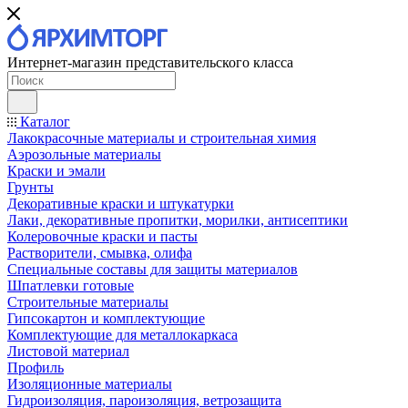
Интернет-магазин представительского класса
Каталог
Лакокрасочные материалы и строительная химия
Аэрозольные материалы
Краски и эмали
Грунты
Декоративные краски и штукатурки
Лаки, декоративные пропитки, морилки, антисептики
Колеровочные краски и пасты
Растворители, смывка, олифа
Специальные составы для защиты материалов
Шпатлевки готовые
Строительные материалы
Гипсокартон и комплектующие
Комплектующие для металлокаркаса
Листовой материал
Профиль
Изоляционные материалы
Гидроизоляция, пароизоляция, ветрозащита