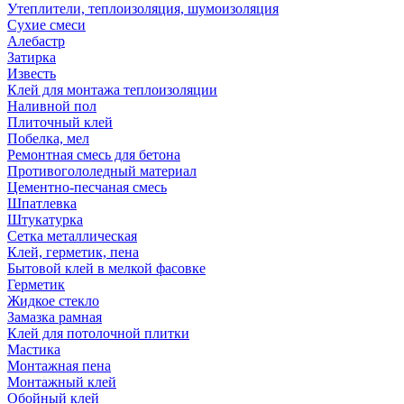
Утеплители, теплоизоляция, шумоизоляция
Сухие смеси
Алебастр
Затирка
Известь
Клей для монтажа теплоизоляции
Наливной пол
Плиточный клей
Побелка, мел
Ремонтная смесь для бетона
Противогололедный материал
Цементно-песчаная смесь
Шпатлевка
Штукатурка
Сетка металлическая
Клей, герметик, пена
Бытовой клей в мелкой фасовке
Герметик
Жидкое стекло
Замазка рамная
Клей для потолочной плитки
Мастика
Монтажная пена
Монтажный клей
Обойный клей