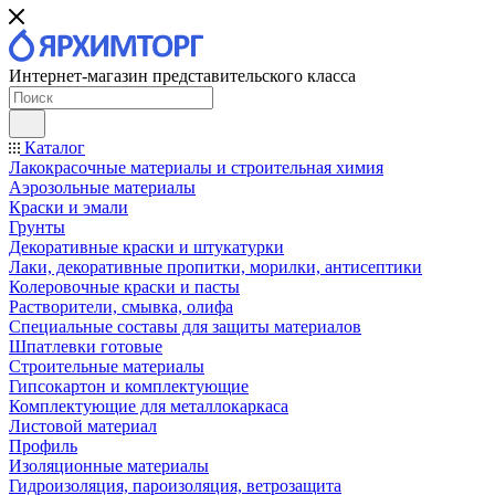
Интернет-магазин представительского класса
Каталог
Лакокрасочные материалы и строительная химия
Аэрозольные материалы
Краски и эмали
Грунты
Декоративные краски и штукатурки
Лаки, декоративные пропитки, морилки, антисептики
Колеровочные краски и пасты
Растворители, смывка, олифа
Специальные составы для защиты материалов
Шпатлевки готовые
Строительные материалы
Гипсокартон и комплектующие
Комплектующие для металлокаркаса
Листовой материал
Профиль
Изоляционные материалы
Гидроизоляция, пароизоляция, ветрозащита