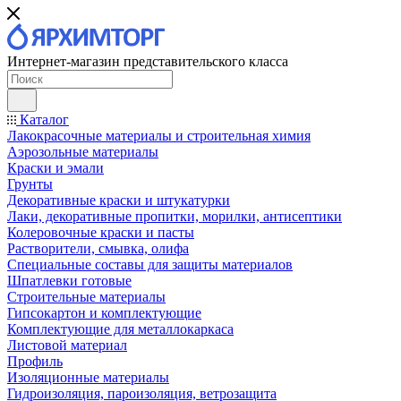
Интернет-магазин представительского класса
Каталог
Лакокрасочные материалы и строительная химия
Аэрозольные материалы
Краски и эмали
Грунты
Декоративные краски и штукатурки
Лаки, декоративные пропитки, морилки, антисептики
Колеровочные краски и пасты
Растворители, смывка, олифа
Специальные составы для защиты материалов
Шпатлевки готовые
Строительные материалы
Гипсокартон и комплектующие
Комплектующие для металлокаркаса
Листовой материал
Профиль
Изоляционные материалы
Гидроизоляция, пароизоляция, ветрозащита