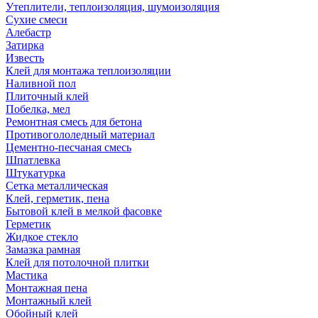
Утеплители, теплоизоляция, шумоизоляция
Сухие смеси
Алебастр
Затирка
Известь
Клей для монтажа теплоизоляции
Наливной пол
Плиточный клей
Побелка, мел
Ремонтная смесь для бетона
Противогололедный материал
Цементно-песчаная смесь
Шпатлевка
Штукатурка
Сетка металлическая
Клей, герметик, пена
Бытовой клей в мелкой фасовке
Герметик
Жидкое стекло
Замазка рамная
Клей для потолочной плитки
Мастика
Монтажная пена
Монтажный клей
Обойный клей