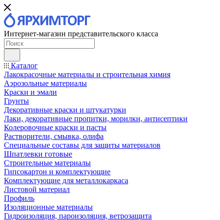
Интернет-магазин представительского класса
Каталог
Лакокрасочные материалы и строительная химия
Аэрозольные материалы
Краски и эмали
Грунты
Декоративные краски и штукатурки
Лаки, декоративные пропитки, морилки, антисептики
Колеровочные краски и пасты
Растворители, смывка, олифа
Специальные составы для защиты материалов
Шпатлевки готовые
Строительные материалы
Гипсокартон и комплектующие
Комплектующие для металлокаркаса
Листовой материал
Профиль
Изоляционные материалы
Гидроизоляция, пароизоляция, ветрозащита