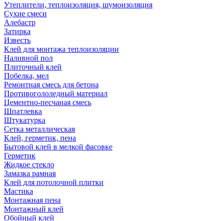
Утеплители, теплоизоляция, шумоизоляция
Сухие смеси
Алебастр
Затирка
Известь
Клей для монтажа теплоизоляции
Наливной пол
Плиточный клей
Побелка, мел
Ремонтная смесь для бетона
Противогололедный материал
Цементно-песчаная смесь
Шпатлевка
Штукатурка
Сетка металлическая
Клей, герметик, пена
Бытовой клей в мелкой фасовке
Герметик
Жидкое стекло
Замазка рамная
Клей для потолочной плитки
Мастика
Монтажная пена
Монтажный клей
Обойный клей