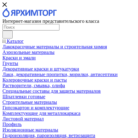
Интернет-магазин представительского класса
Каталог
Лакокрасочные материалы и строительная химия
Аэрозольные материалы
Краски и эмали
Грунты
Декоративные краски и штукатурки
Лаки, декоративные пропитки, морилки, антисептики
Колеровочные краски и пасты
Растворители, смывка, олифа
Специальные составы для защиты материалов
Шпатлевки готовые
Строительные материалы
Гипсокартон и комплектующие
Комплектующие для металлокаркаса
Листовой материал
Профиль
Изоляционные материалы
Гидроизоляция, пароизоляция, ветрозащита