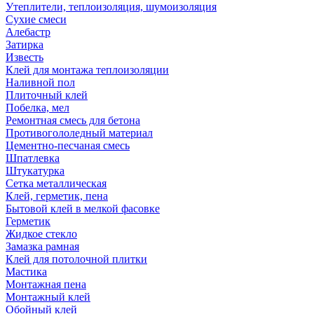
Утеплители, теплоизоляция, шумоизоляция
Сухие смеси
Алебастр
Затирка
Известь
Клей для монтажа теплоизоляции
Наливной пол
Плиточный клей
Побелка, мел
Ремонтная смесь для бетона
Противогололедный материал
Цементно-песчаная смесь
Шпатлевка
Штукатурка
Сетка металлическая
Клей, герметик, пена
Бытовой клей в мелкой фасовке
Герметик
Жидкое стекло
Замазка рамная
Клей для потолочной плитки
Мастика
Монтажная пена
Монтажный клей
Обойный клей