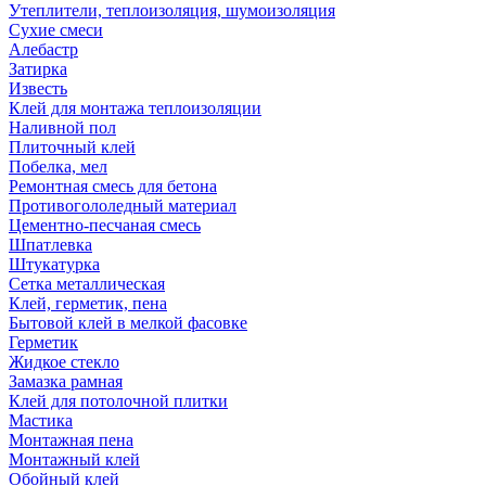
Утеплители, теплоизоляция, шумоизоляция
Сухие смеси
Алебастр
Затирка
Известь
Клей для монтажа теплоизоляции
Наливной пол
Плиточный клей
Побелка, мел
Ремонтная смесь для бетона
Противогололедный материал
Цементно-песчаная смесь
Шпатлевка
Штукатурка
Сетка металлическая
Клей, герметик, пена
Бытовой клей в мелкой фасовке
Герметик
Жидкое стекло
Замазка рамная
Клей для потолочной плитки
Мастика
Монтажная пена
Монтажный клей
Обойный клей