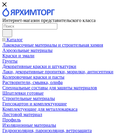
Интернет-магазин представительского класса
Каталог
Лакокрасочные материалы и строительная химия
Аэрозольные материалы
Краски и эмали
Грунты
Декоративные краски и штукатурки
Лаки, декоративные пропитки, морилки, антисептики
Колеровочные краски и пасты
Растворители, смывка, олифа
Специальные составы для защиты материалов
Шпатлевки готовые
Строительные материалы
Гипсокартон и комплектующие
Комплектующие для металлокаркаса
Листовой материал
Профиль
Изоляционные материалы
Гидроизоляция, пароизоляция, ветрозащита