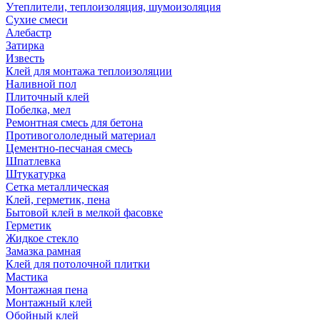
Утеплители, теплоизоляция, шумоизоляция
Сухие смеси
Алебастр
Затирка
Известь
Клей для монтажа теплоизоляции
Наливной пол
Плиточный клей
Побелка, мел
Ремонтная смесь для бетона
Противогололедный материал
Цементно-песчаная смесь
Шпатлевка
Штукатурка
Сетка металлическая
Клей, герметик, пена
Бытовой клей в мелкой фасовке
Герметик
Жидкое стекло
Замазка рамная
Клей для потолочной плитки
Мастика
Монтажная пена
Монтажный клей
Обойный клей