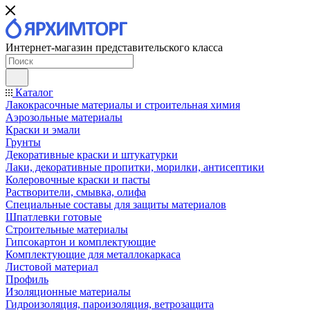
Интернет-магазин представительского класса
Каталог
Лакокрасочные материалы и строительная химия
Аэрозольные материалы
Краски и эмали
Грунты
Декоративные краски и штукатурки
Лаки, декоративные пропитки, морилки, антисептики
Колеровочные краски и пасты
Растворители, смывка, олифа
Специальные составы для защиты материалов
Шпатлевки готовые
Строительные материалы
Гипсокартон и комплектующие
Комплектующие для металлокаркаса
Листовой материал
Профиль
Изоляционные материалы
Гидроизоляция, пароизоляция, ветрозащита