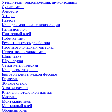
Утеплители, теплоизоляция, шумоизоляция
Сухие смеси
Алебастр
Затирка
Известь
Клей для монтажа теплоизоляции
Наливной пол
Плиточный клей
Побелка, мел
Ремонтная смесь для бетона
Противогололедный материал
Цементно-песчаная смесь
Шпатлевка
Штукатурка
Сетка металлическая
Клей, герметик, пена
Бытовой клей в мелкой фасовке
Герметик
Жидкое стекло
Замазка рамная
Клей для потолочной плитки
Мастика
Монтажная пена
Монтажный клей
Обойный клей