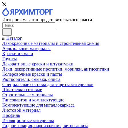
Интернет-магазин представительского класса
Каталог
Лакокрасочные материалы и строительная химия
Аэрозольные материалы
Краски и эмали
Грунты
Декоративные краски и штукатурки
Лаки, декоративные пропитки, морилки, антисептики
Колеровочные краски и пасты
Растворители, смывка, олифа
Специальные составы для защиты материалов
Шпатлевки готовые
Строительные материалы
Гипсокартон и комплектующие
Комплектующие для металлокаркаса
Листовой материал
Профиль
Изоляционные материалы
Гидроизоляция, пароизоляция, ветрозащита