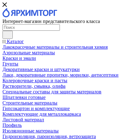
Интернет-магазин представительского класса
Каталог
Лакокрасочные материалы и строительная химия
Аэрозольные материалы
Краски и эмали
Грунты
Декоративные краски и штукатурки
Лаки, декоративные пропитки, морилки, антисептики
Колеровочные краски и пасты
Растворители, смывка, олифа
Специальные составы для защиты материалов
Шпатлевки готовые
Строительные материалы
Гипсокартон и комплектующие
Комплектующие для металлокаркаса
Листовой материал
Профиль
Изоляционные материалы
Гидроизоляция, пароизоляция, ветрозащита