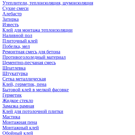
Утеплители, теплоизоляция, шумоизоляция
Сухие смеси
Алебастр
Затирка
Известь
Клей для монтажа теплоизоляции
Наливной пол
Плиточный клей
Побелка, мел
Ремонтная смесь для бетона
Противогололедный материал
Цементно-песчаная смесь
Шпатлевка
Штукатурка
Сетка металлическая
Клей, герметик, пена
Бытовой клей в мелкой фасовке
Герметик
Жидкое стекло
Замазка рамная
Клей для потолочной плитки
Мастика
Монтажная пена
Монтажный клей
Обойный клей