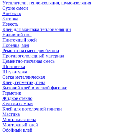
Утеплители, теплоизоляция, шумоизоляция
Сухие смеси
Алебастр
Затирка
Известь
Клей для монтажа теплоизоляции
Наливной пол
Плиточный клей
Побелка, мел
Ремонтная смесь для бетона
Противогололедный материал
Цементно-песчаная смесь
Шпатлевка
Штукатурка
Сетка металлическая
Клей, герметик, пена
Бытовой клей в мелкой фасовке
Герметик
Жидкое стекло
Замазка рамная
Клей для потолочной плитки
Мастика
Монтажная пена
Монтажный клей
Обойный клей