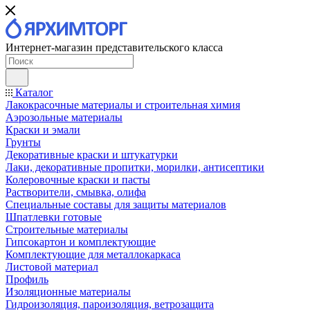
Интернет-магазин представительского класса
Каталог
Лакокрасочные материалы и строительная химия
Аэрозольные материалы
Краски и эмали
Грунты
Декоративные краски и штукатурки
Лаки, декоративные пропитки, морилки, антисептики
Колеровочные краски и пасты
Растворители, смывка, олифа
Специальные составы для защиты материалов
Шпатлевки готовые
Строительные материалы
Гипсокартон и комплектующие
Комплектующие для металлокаркаса
Листовой материал
Профиль
Изоляционные материалы
Гидроизоляция, пароизоляция, ветрозащита