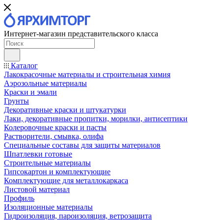
Интернет-магазин представительского класса
Каталог
Лакокрасочные материалы и строительная химия
Аэрозольные материалы
Краски и эмали
Грунты
Декоративные краски и штукатурки
Лаки, декоративные пропитки, морилки, антисептики
Колеровочные краски и пасты
Растворители, смывка, олифа
Специальные составы для защиты материалов
Шпатлевки готовые
Строительные материалы
Гипсокартон и комплектующие
Комплектующие для металлокаркаса
Листовой материал
Профиль
Изоляционные материалы
Гидроизоляция, пароизоляция, ветрозащита