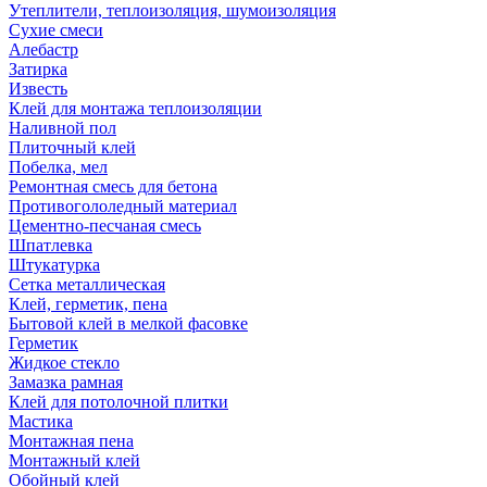
Утеплители, теплоизоляция, шумоизоляция
Сухие смеси
Алебастр
Затирка
Известь
Клей для монтажа теплоизоляции
Наливной пол
Плиточный клей
Побелка, мел
Ремонтная смесь для бетона
Противогололедный материал
Цементно-песчаная смесь
Шпатлевка
Штукатурка
Сетка металлическая
Клей, герметик, пена
Бытовой клей в мелкой фасовке
Герметик
Жидкое стекло
Замазка рамная
Клей для потолочной плитки
Мастика
Монтажная пена
Монтажный клей
Обойный клей