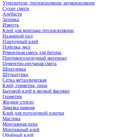
Утеплители, теплоизоляция, шумоизоляция
Сухие смеси
Алебастр
Затирка
Известь
Клей для монтажа теплоизоляции
Наливной пол
Плиточный клей
Побелка, мел
Ремонтная смесь для бетона
Противогололедный материал
Цементно-песчаная смесь
Шпатлевка
Штукатурка
Сетка металлическая
Клей, герметик, пена
Бытовой клей в мелкой фасовке
Герметик
Жидкое стекло
Замазка рамная
Клей для потолочной плитки
Мастика
Монтажная пена
Монтажный клей
Обойный клей