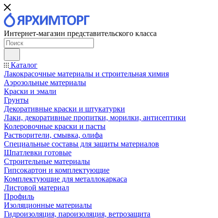
Интернет-магазин представительского класса
Каталог
Лакокрасочные материалы и строительная химия
Аэрозольные материалы
Краски и эмали
Грунты
Декоративные краски и штукатурки
Лаки, декоративные пропитки, морилки, антисептики
Колеровочные краски и пасты
Растворители, смывка, олифа
Специальные составы для защиты материалов
Шпатлевки готовые
Строительные материалы
Гипсокартон и комплектующие
Комплектующие для металлокаркаса
Листовой материал
Профиль
Изоляционные материалы
Гидроизоляция, пароизоляция, ветрозащита