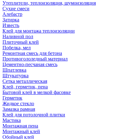
Утеплители, теплоизоляция, шумоизоляция
Сухие смеси
Алебастр
Затирка
Известь
Клей для монтажа теплоизоляции
Наливной пол
Плиточный клей
Побелка, мел
Ремонтная смесь для бетона
Противогололедный материал
Цементно-песчаная смесь
Шпатлевка
Штукатурка
Сетка металлическая
Клей, герметик, пена
Бытовой клей в мелкой фасовке
Герметик
Жидкое стекло
Замазка рамная
Клей для потолочной плитки
Мастика
Монтажная пена
Монтажный клей
Обойный клей