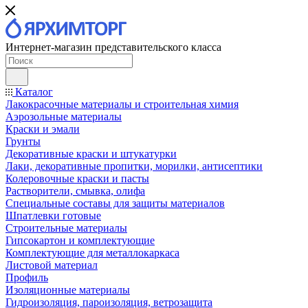
Интернет-магазин представительского класса
Каталог
Лакокрасочные материалы и строительная химия
Аэрозольные материалы
Краски и эмали
Грунты
Декоративные краски и штукатурки
Лаки, декоративные пропитки, морилки, антисептики
Колеровочные краски и пасты
Растворители, смывка, олифа
Специальные составы для защиты материалов
Шпатлевки готовые
Строительные материалы
Гипсокартон и комплектующие
Комплектующие для металлокаркаса
Листовой материал
Профиль
Изоляционные материалы
Гидроизоляция, пароизоляция, ветрозащита