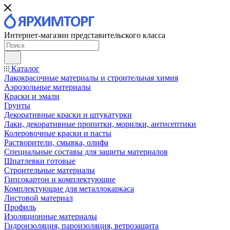
Интернет-магазин представительского класса
Каталог
Лакокрасочные материалы и строительная химия
Аэрозольные материалы
Краски и эмали
Грунты
Декоративные краски и штукатурки
Лаки, декоративные пропитки, морилки, антисептики
Колеровочные краски и пасты
Растворители, смывка, олифа
Специальные составы для защиты материалов
Шпатлевки готовые
Строительные материалы
Гипсокартон и комплектующие
Комплектующие для металлокаркаса
Листовой материал
Профиль
Изоляционные материалы
Гидроизоляция, пароизоляция, ветрозащита