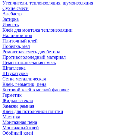
Утеплители, теплоизоляция, шумоизоляция
Сухие смеси
Алебастр
Затирка
Известь
Клей для монтажа теплоизоляции
Наливной пол
Плиточный клей
Побелка, мел
Ремонтная смесь для бетона
Противогололедный материал
Цементно-песчаная смесь
Шпатлевка
Штукатурка
Сетка металлическая
Клей, герметик, пена
Бытовой клей в мелкой фасовке
Герметик
Жидкое стекло
Замазка рамная
Клей для потолочной плитки
Мастика
Монтажная пена
Монтажный клей
Обойный клей