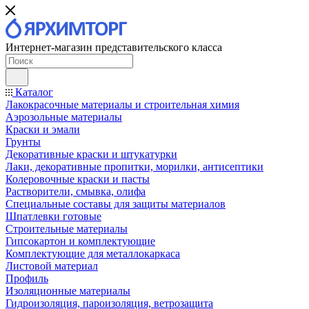
Интернет-магазин представительского класса
Каталог
Лакокрасочные материалы и строительная химия
Аэрозольные материалы
Краски и эмали
Грунты
Декоративные краски и штукатурки
Лаки, декоративные пропитки, морилки, антисептики
Колеровочные краски и пасты
Растворители, смывка, олифа
Специальные составы для защиты материалов
Шпатлевки готовые
Строительные материалы
Гипсокартон и комплектующие
Комплектующие для металлокаркаса
Листовой материал
Профиль
Изоляционные материалы
Гидроизоляция, пароизоляция, ветрозащита