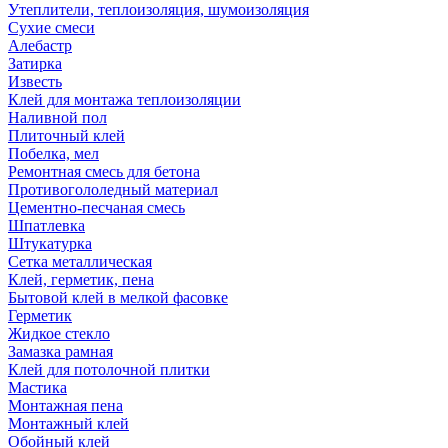
Утеплители, теплоизоляция, шумоизоляция
Сухие смеси
Алебастр
Затирка
Известь
Клей для монтажа теплоизоляции
Наливной пол
Плиточный клей
Побелка, мел
Ремонтная смесь для бетона
Противогололедный материал
Цементно-песчаная смесь
Шпатлевка
Штукатурка
Сетка металлическая
Клей, герметик, пена
Бытовой клей в мелкой фасовке
Герметик
Жидкое стекло
Замазка рамная
Клей для потолочной плитки
Мастика
Монтажная пена
Монтажный клей
Обойный клей