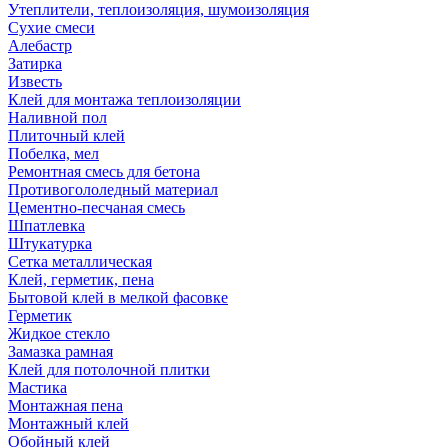
Утеплители, теплоизоляция, шумоизоляция
Сухие смеси
Алебастр
Затирка
Известь
Клей для монтажа теплоизоляции
Наливной пол
Плиточный клей
Побелка, мел
Ремонтная смесь для бетона
Противогололедный материал
Цементно-песчаная смесь
Шпатлевка
Штукатурка
Сетка металлическая
Клей, герметик, пена
Бытовой клей в мелкой фасовке
Герметик
Жидкое стекло
Замазка рамная
Клей для потолочной плитки
Мастика
Монтажная пена
Монтажный клей
Обойный клей