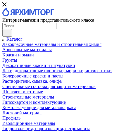
Интернет-магазин представительского класса
Каталог
Лакокрасочные материалы и строительная химия
Аэрозольные материалы
Краски и эмали
Грунты
Декоративные краски и штукатурки
Лаки, декоративные пропитки, морилки, антисептики
Колеровочные краски и пасты
Растворители, смывка, олифа
Специальные составы для защиты материалов
Шпатлевки готовые
Строительные материалы
Гипсокартон и комплектующие
Комплектующие для металлокаркаса
Листовой материал
Профиль
Изоляционные материалы
Гидроизоляция, пароизоляция, ветрозащита