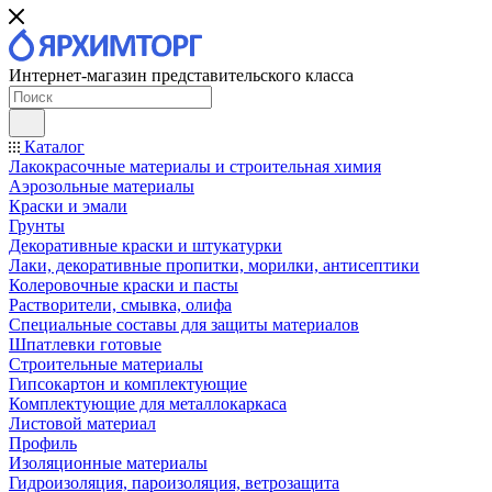
Интернет-магазин представительского класса
Каталог
Лакокрасочные материалы и строительная химия
Аэрозольные материалы
Краски и эмали
Грунты
Декоративные краски и штукатурки
Лаки, декоративные пропитки, морилки, антисептики
Колеровочные краски и пасты
Растворители, смывка, олифа
Специальные составы для защиты материалов
Шпатлевки готовые
Строительные материалы
Гипсокартон и комплектующие
Комплектующие для металлокаркаса
Листовой материал
Профиль
Изоляционные материалы
Гидроизоляция, пароизоляция, ветрозащита