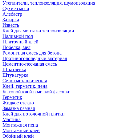
Утеплители, теплоизоляция, шумоизоляция
Сухие смеси
Алебастр
Затирка
Известь
Клей для монтажа теплоизоляции
Наливной пол
Плиточный клей
Побелка, мел
Ремонтная смесь для бетона
Противогололедный материал
Цементно-песчаная смесь
Шпатлевка
Штукатурка
Сетка металлическая
Клей, герметик, пена
Бытовой клей в мелкой фасовке
Герметик
Жидкое стекло
Замазка рамная
Клей для потолочной плитки
Мастика
Монтажная пена
Монтажный клей
Обойный клей