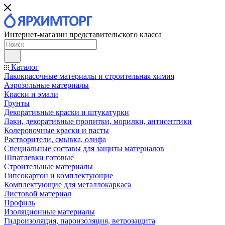
Интернет-магазин представительского класса
Каталог
Лакокрасочные материалы и строительная химия
Аэрозольные материалы
Краски и эмали
Грунты
Декоративные краски и штукатурки
Лаки, декоративные пропитки, морилки, антисептики
Колеровочные краски и пасты
Растворители, смывка, олифа
Специальные составы для защиты материалов
Шпатлевки готовые
Строительные материалы
Гипсокартон и комплектующие
Комплектующие для металлокаркаса
Листовой материал
Профиль
Изоляционные материалы
Гидроизоляция, пароизоляция, ветрозащита