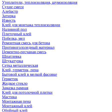
Утеплители, теплоизоляция, шумоизоляция
Сухие смеси
Алебастр
Затирка
Известь
Клей для монтажа теплоизоляции
Наливной пол
Плиточный клей
Побелка, мел
Ремонтная смесь для бетона
Противогололедный материал
Цементно-песчаная смесь
Шпатлевка
Штукатурка
Сетка металлическая
Клей, герметик, пена
Бытовой клей в мелкой фасовке
Герметик
Жидкое стекло
Замазка рамная
Клей для потолочной плитки
Мастика
Монтажная пена
Монтажный клей
Обойный клей