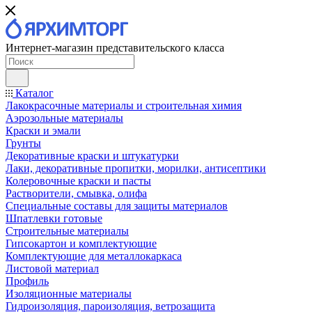
Интернет-магазин представительского класса
Каталог
Лакокрасочные материалы и строительная химия
Аэрозольные материалы
Краски и эмали
Грунты
Декоративные краски и штукатурки
Лаки, декоративные пропитки, морилки, антисептики
Колеровочные краски и пасты
Растворители, смывка, олифа
Специальные составы для защиты материалов
Шпатлевки готовые
Строительные материалы
Гипсокартон и комплектующие
Комплектующие для металлокаркаса
Листовой материал
Профиль
Изоляционные материалы
Гидроизоляция, пароизоляция, ветрозащита