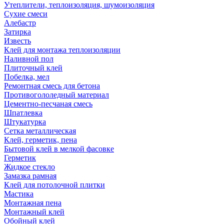
Утеплители, теплоизоляция, шумоизоляция
Сухие смеси
Алебастр
Затирка
Известь
Клей для монтажа теплоизоляции
Наливной пол
Плиточный клей
Побелка, мел
Ремонтная смесь для бетона
Противогололедный материал
Цементно-песчаная смесь
Шпатлевка
Штукатурка
Сетка металлическая
Клей, герметик, пена
Бытовой клей в мелкой фасовке
Герметик
Жидкое стекло
Замазка рамная
Клей для потолочной плитки
Мастика
Монтажная пена
Монтажный клей
Обойный клей