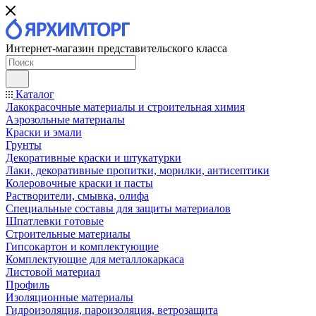
Интернет-магазин представительского класса
Каталог
Лакокрасочные материалы и строительная химия
Аэрозольные материалы
Краски и эмали
Грунты
Декоративные краски и штукатурки
Лаки, декоративные пропитки, морилки, антисептики
Колеровочные краски и пасты
Растворители, смывка, олифа
Специальные составы для защиты материалов
Шпатлевки готовые
Строительные материалы
Гипсокартон и комплектующие
Комплектующие для металлокаркаса
Листовой материал
Профиль
Изоляционные материалы
Гидроизоляция, пароизоляция, ветрозащита