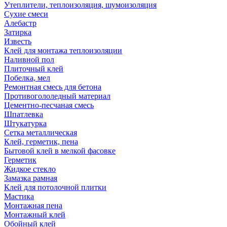
Утеплители, теплоизоляция, шумоизоляция
Сухие смеси
Алебастр
Затирка
Известь
Клей для монтажа теплоизоляции
Наливной пол
Плиточный клей
Побелка, мел
Ремонтная смесь для бетона
Противогололедный материал
Цементно-песчаная смесь
Шпатлевка
Штукатурка
Сетка металлическая
Клей, герметик, пена
Бытовой клей в мелкой фасовке
Герметик
Жидкое стекло
Замазка рамная
Клей для потолочной плитки
Мастика
Монтажная пена
Монтажный клей
Обойный клей