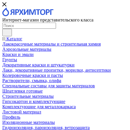
Интернет-магазин представительского класса
Каталог
Лакокрасочные материалы и строительная химия
Аэрозольные материалы
Краски и эмали
Грунты
Декоративные краски и штукатурки
Лаки, декоративные пропитки, морилки, антисептики
Колеровочные краски и пасты
Растворители, смывка, олифа
Специальные составы для защиты материалов
Шпатлевки готовые
Строительные материалы
Гипсокартон и комплектующие
Комплектующие для металлокаркаса
Листовой материал
Профиль
Изоляционные материалы
Гидроизоляция, пароизоляция, ветрозащита