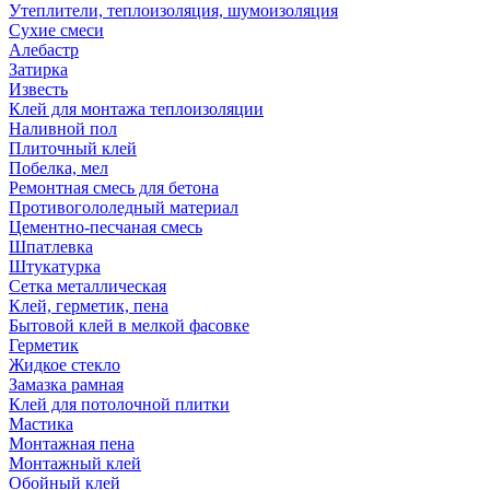
Утеплители, теплоизоляция, шумоизоляция
Сухие смеси
Алебастр
Затирка
Известь
Клей для монтажа теплоизоляции
Наливной пол
Плиточный клей
Побелка, мел
Ремонтная смесь для бетона
Противогололедный материал
Цементно-песчаная смесь
Шпатлевка
Штукатурка
Сетка металлическая
Клей, герметик, пена
Бытовой клей в мелкой фасовке
Герметик
Жидкое стекло
Замазка рамная
Клей для потолочной плитки
Мастика
Монтажная пена
Монтажный клей
Обойный клей