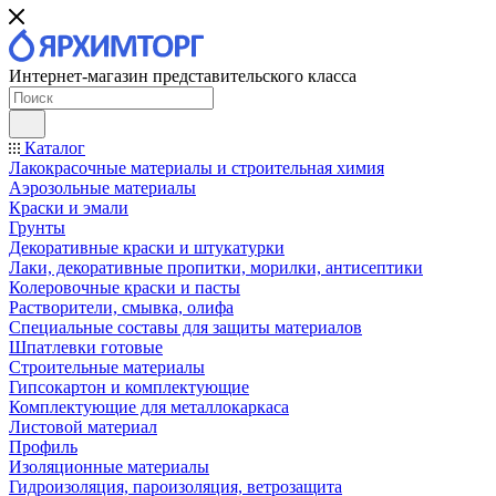
Интернет-магазин представительского класса
Каталог
Лакокрасочные материалы и строительная химия
Аэрозольные материалы
Краски и эмали
Грунты
Декоративные краски и штукатурки
Лаки, декоративные пропитки, морилки, антисептики
Колеровочные краски и пасты
Растворители, смывка, олифа
Специальные составы для защиты материалов
Шпатлевки готовые
Строительные материалы
Гипсокартон и комплектующие
Комплектующие для металлокаркаса
Листовой материал
Профиль
Изоляционные материалы
Гидроизоляция, пароизоляция, ветрозащита