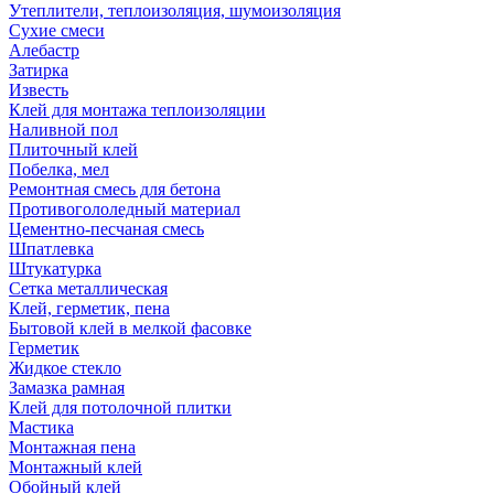
Утеплители, теплоизоляция, шумоизоляция
Сухие смеси
Алебастр
Затирка
Известь
Клей для монтажа теплоизоляции
Наливной пол
Плиточный клей
Побелка, мел
Ремонтная смесь для бетона
Противогололедный материал
Цементно-песчаная смесь
Шпатлевка
Штукатурка
Сетка металлическая
Клей, герметик, пена
Бытовой клей в мелкой фасовке
Герметик
Жидкое стекло
Замазка рамная
Клей для потолочной плитки
Мастика
Монтажная пена
Монтажный клей
Обойный клей