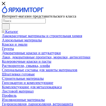
Интернет-магазин представительского класса
Каталог
Лакокрасочные материалы и строительная химия
Аэрозольные материалы
Краски и эмали
Грунты
Декоративные краски и штукатурки
Лаки, декоративные пропитки, морилки, антисептики
Колеровочные краски и пасты
Растворители, смывка, олифа
Специальные составы для защиты материалов
Шпатлевки готовые
Строительные материалы
Гипсокартон и комплектующие
Комплектующие для металлокаркаса
Листовой материал
Профиль
Изоляционные материалы
Гидроизоляция, пароизоляция, ветрозащита