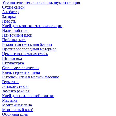
Утеплители, теплоизоляция, шумоизоляция
Сухие смеси
Алебастр
Затирка
Известь
Клей для монтажа теплоизоляции
Наливной пол
Плиточный клей
Побелка, мел
Ремонтная смесь для бетона
Противогололедный материал
Цементно-песчаная смесь
Шпатлевка
Штукатурка
Сетка металлическая
Клей, герметик, пена
Бытовой клей в мелкой фасовке
Герметик
Жидкое стекло
Замазка рамная
Клей для потолочной плитки
Мастика
Монтажная пена
Монтажный клей
Обойный клей