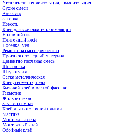
Утеплители, теплоизоляция, шумоизоляция
Сухие смеси
Алебастр
Затирка
Известь
Клей для монтажа теплоизоляции
Наливной пол
Плиточный клей
Побелка, мел
Ремонтная смесь для бетона
Противогололедный материал
Цементно-песчаная смесь
Шпатлевка
Штукатурка
Сетка металлическая
Клей, герметик, пена
Бытовой клей в мелкой фасовке
Герметик
Жидкое стекло
Замазка рамная
Клей для потолочной плитки
Мастика
Монтажная пена
Монтажный клей
Обойный клей