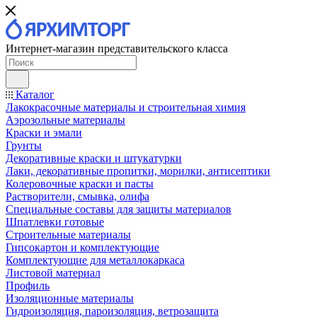
Интернет-магазин представительского класса
Каталог
Лакокрасочные материалы и строительная химия
Аэрозольные материалы
Краски и эмали
Грунты
Декоративные краски и штукатурки
Лаки, декоративные пропитки, морилки, антисептики
Колеровочные краски и пасты
Растворители, смывка, олифа
Специальные составы для защиты материалов
Шпатлевки готовые
Строительные материалы
Гипсокартон и комплектующие
Комплектующие для металлокаркаса
Листовой материал
Профиль
Изоляционные материалы
Гидроизоляция, пароизоляция, ветрозащита